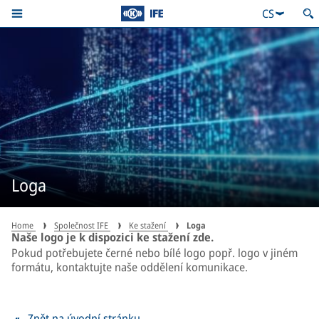
CS
Loga
Home
Společnost IFE
Ke stažení
Loga
Naše logo je k dispozici ke stažení zde.
Pokud potřebujete černé nebo bílé logo popř. logo v jiném
formátu, kontaktujte naše oddělení komunikace.
Zpět na úvodní stránku