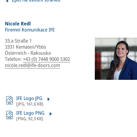
Nicole Redl
Firemní Komunikace IFE
33.a Straße 1
3331 Kematen/Ybbs
Österreich - Rakousko
Telefon
:
+43 (0) 7448 9000 5302
nicole.redl@ife-doors.com
IFE Logo JPG
[
JPG
,
161,6 KB
]
IFE Logo PNG
[
PNG
,
92,3 KB
]