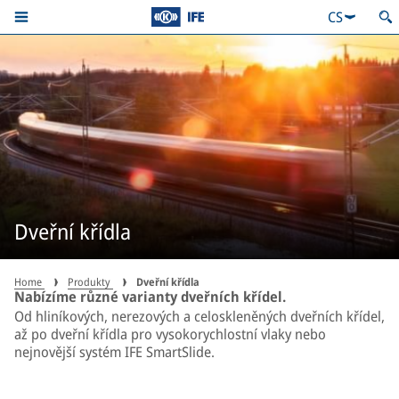
CS
Dveřní křídla
Home
Produkty
Dveřní křídla
Nabízíme různé varianty dveřních křídel.
Od hliníkových, nerezových a celoskleněných dveřních křídel,
až po dveřní křídla pro vysokorychlostní vlaky nebo
nejnovější systém IFE SmartSlide.