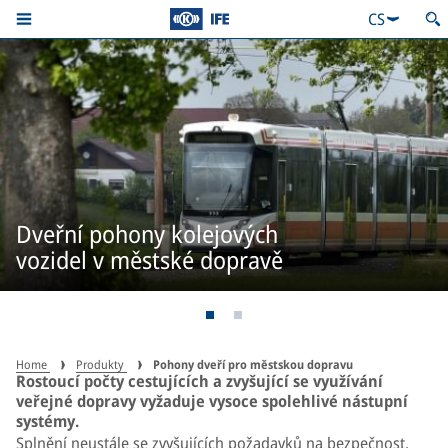
CS
Dveřní pohony kolejových
vozidel v městské dopravě
Home
Produkty
Pohony dveří pro městskou dopravu
Rostoucí počty cestujících a zvyšující se využívání
veřejné dopravy vyžaduje vysoce spolehlivé nástupní
systémy.
Splnění neustále se zvyšujících požadavků na bezpečnost,