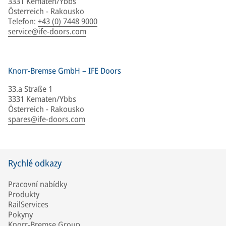
3331 Kematen/Ybbs
Österreich - Rakousko
Telefon
:
+43 (0) 7448 9000
service@ife-doors.com
Knorr-Bremse GmbH – IFE Doors
33.a Straße 1
3331 Kematen/Ybbs
Österreich - Rakousko
spares@ife-doors.com
Rychlé odkazy
Pracovní nabídky
Produkty
RailServices
Pokyny
Knorr-Bremse Group