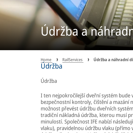
Údržba a náhradní
Home
RailServices
Údržba a náhradní dí
Údržba
Údržba
I ten nejpokročilejší dveřní systém bude
bezpečnostní kontroly, čištění a mazání n
možnost převést údržbu dveřních systém
tradiční nákladná údržba, kterou musí pr
minulostí. Společnost IFE nabízí následuj
vlaku), pravidelnou údržbu vlaku (přímo