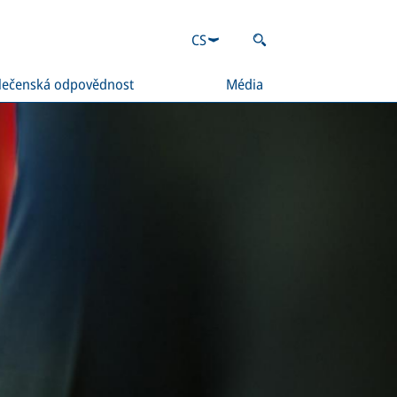
CS
lečenská odpovědnost
Média