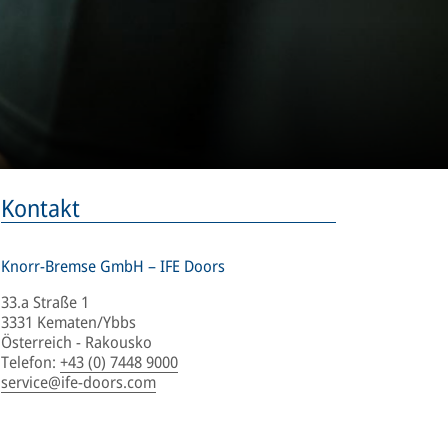
Kontakt
Knorr-Bremse GmbH – IFE Doors
33.a Straße 1
3331 Kematen/Ybbs
Österreich - Rakousko
Telefon
:
+43 (0) 7448 9000
service@ife-doors.com