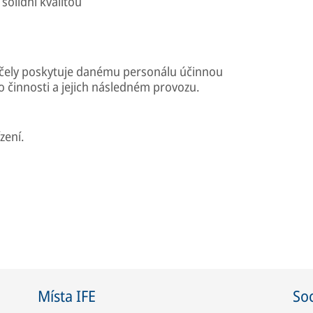
solidní kvalitou
účely poskytuje danému personálu účinnou
 činnosti a jejich následném provozu.
zení.
Místa IFE
Soc