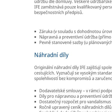
údržbu dle domluvy. Veškeré údržbářské č
IFE zaměstnává pouze kvalifikovaný pers
bezpečnostních předpisů.
Záruka (v souladu s dohodnotou úrovn
Nápravná a preventivní údržba (přímo v
Pevně stanovené sazby (u plánovaných 
Náhradní díly
Originální náhradní díly IFE zajišťují sp
cestujících. Vyznačují se vysokým standa
spolehlivostí bez kompromisů a zaručeno
Dodavatelské smlouvy – v rámci podpo
Díly pro nápravnou a preventivní údrž
Dostatečný rozpočet pro vandalismus
Ročně upravený ceník náhradních dílů