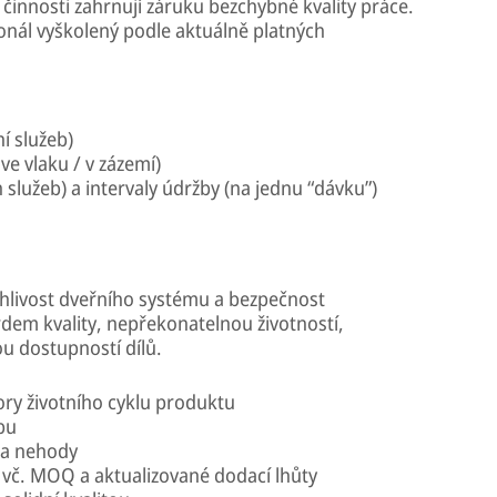
innosti zahrnují záruku bezchybné kvality práce.
onál vyškolený podle aktuálně platných
í služeb)
e vlaku / v zázemí)
služeb) a intervaly údržby (na jednu “dávku”)
olehlivost dveřního systému a bezpečnost
rdem kvality, nepřekonatelnou životností,
u dostupností dílů.
ry životního cyklu produktu
bu
 a nehody
 vč. MOQ a aktualizované dodací lhůty