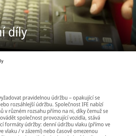
 díly
ly
 vyžadovat pravidelnou údržbu – opakující se
ebo rozsáhlejší údržbu. Společnost IFE nabízí
ů v různém rozsahu přímo na ni, díky čemuž se
ovádět společnost provozující vozidla, stává
ící formáty údržby: denní údržbu vlaku (přímo ve
 ve vlaku / v zázemí) nebo časově omezenou