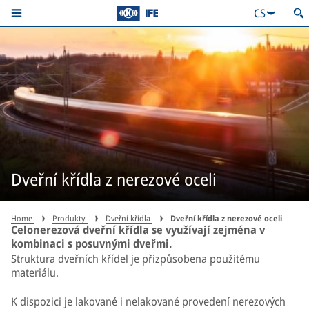
CS
Dveřní křídla z nerezové oceli
Home
Produkty
Dveřní křídla
Dveřní křídla z nerezové oceli
Celonerezová dveřní křídla se využívají zejména v
kombinaci s posuvnými dveřmi.
Struktura dveřních křídel je přizpůsobena použitému
materiálu.
K dispozici je lakované i nelakované provedení nerezových